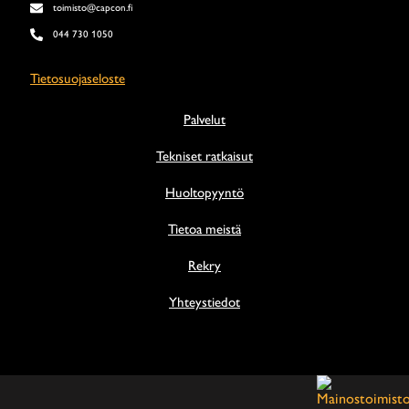
toimisto@capcon.fi
044 730 1050
Tietosuojaseloste
Palvelut
Tekniset ratkaisut
Huoltopyyntö
Tietoa meistä
Rekry
Yhteystiedot