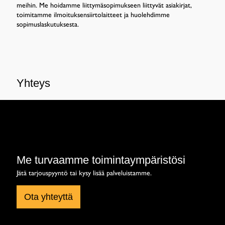
meihin. Me hoidamme liittymäsopimukseen liittyvät asiakirjat,
toimitamme ilmoituksensiirtolaitteet ja huolehdimme
sopimuslaskutuksesta.
Yhteys
Me turvaamme toimintaympäristösi
Jätä tarjouspyyntö tai kysy lisää palveluistamme.
Ota yhteyttä