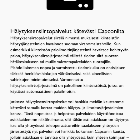
Hälytyksensiirtopalvelut kätevästi Capconilta
Hälytyksensiirtopalvelut siirtää nimensä mukaisesti kiinteistön
hälytysjärjestelmien havainnot suoraan viranomaistahoille. Kun
esimerkiksi kiinteistön paloilmoitinjärjestelmä havaitsee kehittyvän
palon, hälytyksensiirtojärjestelmä välittää tiedon siitä suoraan
hätäkeskukseen tai muille valvontapalveluiden tuottajille.
Mahdollisimman nopea ja varmistettu tiedonkulku on ensisijaisen
tärkeää henkilövahinkojen välttämiseksi, sekä aineellisten
vahinkojen minimoimiseksi. Varmennettu
hälytyksensiirtojärjestelmä on pakollinen kiinteistöissä, joissa on
käytössä automaattinen paloilmoitin.
Jatkossa hälytyksensiirtopalvelut voi hankkia meidän kauttamme
kätevästi samalla kertaa muiden hälytys- ja ilmoitusjärjestelmien
kanssa. Tämä nopeuttaa ja helpottaa palveluiden käyttöönottoa
asiakkaidemme näkökulmasta, sillä tähän asti asiakkaan on täytynyt
itse olla yhteydessä teleoperaattoreihin saadakseen yhteyden
järjestettyä; nyt palvelun voi hankkia kokonaan Capconin kautta,
jolloin asiakkaan ei tarvitse olla yhteydessä kuin yhteen toimijaan –