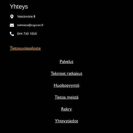
Yhteys
Veistämötie 8
toimisto@capcon.fi
044 730 1050
Tietosuojaseloste
Palvelut
Tekniset ratkaisut
Huoltopyyntö
Tietoa meistä
Rekry
Yhteystiedot