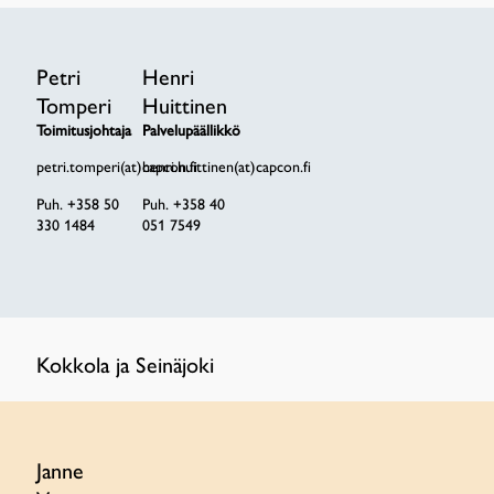
Petri
Henri
Tomperi
Huittinen
Toimitusjohtaja
Palvelupäällikkö
petri.tomperi(at)
henri.huittinen(at)
capcon
.fi
capcon
.fi
Puh. +358 50
Puh. +358 40
330 1484
051 7549
Kokkola ja Seinäjoki
Janne