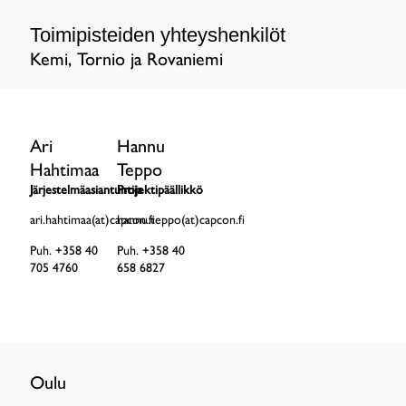
Toimipisteiden yhteyshenkilöt
Kemi, Tornio ja Rovaniemi
Ari
Hannu
Hahtimaa
Teppo
Järjestelmäasiantuntija
Projektipäällikkö
ari.hahtimaa(at)
capcon
hannu.teppo(at)
.fi
capcon
.fi
Puh. +358 40
Puh. +358 40
705 4760
658 6827
Oulu