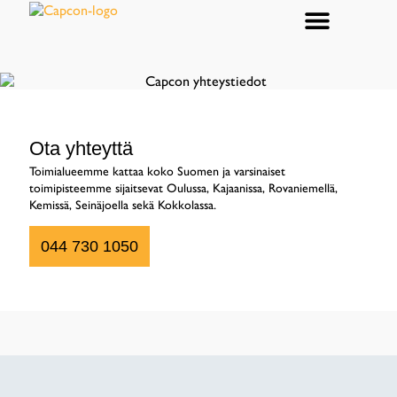
Tekniset ratkaisut
Ota yhteyttä
Toimialueemme kattaa koko Suomen ja varsinaiset
toimipisteemme sijaitsevat Oulussa, Kajaanissa, Rovaniemellä,
Kemissä, Seinäjoella sekä Kokkolassa.
044 730 1050