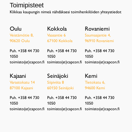
Toimipisteet
Klikkaa kaupungin nimeä nähdäksesi toimihenkilöiden yhteystiedot
Oulu
Kokkola
Rovaniemi
Veistämötie 8,
Vaasantie 6
Saumaajantie 4,
90620 Oulu
67100 Kokkola
96910 Rovaniemi
Puh. +358 44 730
Puh. +358 44 730
Puh. +358 44 730
1050
1050
1050
toimisto(at)capcon.fi
toimisto(at)capcon.fi
toimisto(at)capcon.fi
Kajaani
Seinäjoki
Kemi
Varastokatu 14
Siipiviita 8
Tietokatu 6,
87100 Kajaani
60150 Seinäjoki
94600 Kemi
Puh. +358 44 730
Puh. +358 44 730
Puh. +358 44 730
1050
1050
1050
toimisto(at)capcon.fi
toimisto(at)capcon.fi
toimisto(at)capcon.fi