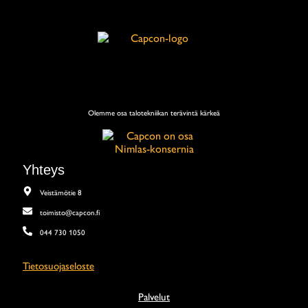
Olemme osa talotekniikan terävintä kärkeä
Yhteys
Veistämötie 8
toimisto@capcon.fi
044 730 1050
Tietosuojaseloste
Palvelut