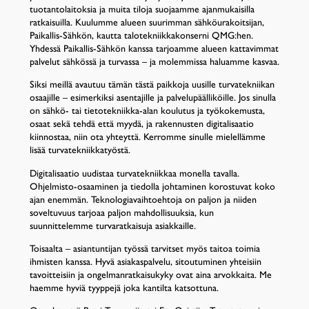
tuotantolaitoksia ja muita tiloja suojaamme ajanmukaisilla
ratkaisuilla. Kuulumme alueen suurimman sähköurakoitsijan,
Paikallis-Sähkön, kautta talotekniikkakonserni QMG:hen.
Yhdessä Paikallis-Sähkön kanssa tarjoamme alueen kattavimmat
palvelut sähkössä ja turvassa – ja molemmissa haluamme kasvaa.
Siksi meillä avautuu tämän tästä paikkoja uusille turvatekniikan
osaajille – esimerkiksi asentajille ja palvelupäälliköille. Jos sinulla
on sähkö- tai tietotekniikka-alan koulutus ja työkokemusta,
osaat sekä tehdä että myydä, ja rakennusten digitalisaatio
kiinnostaa, niin ota yhteyttä. Kerromme sinulle mielellämme
lisää turvatekniikkatyöstä.
Digitalisaatio uudistaa turvatekniikkaa monella tavalla.
Ohjelmisto-osaaminen ja tiedolla johtaminen korostuvat koko
ajan enemmän. Teknologiavaihtoehtoja on paljon ja niiden
soveltuvuus tarjoaa paljon mahdollisuuksia, kun
suunnittelemme turvaratkaisuja asiakkaille.
Toisaalta – asiantuntijan työssä tarvitset myös taitoa toimia
ihmisten kanssa. Hyvä asiakaspalvelu, sitoutuminen yhteisiin
tavoitteisiin ja ongelmanratkaisukyky ovat aina arvokkaita. Me
haemme hyviä tyyppejä joka kantilta katsottuna.