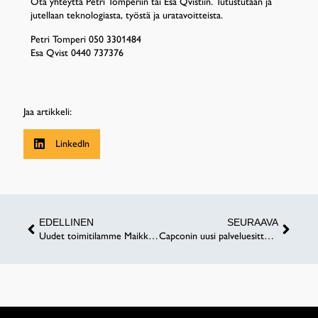
Ota yhteyttä Petri Tomperiin tai Esa Qvistiin. Tutustutaan ja
jutellaan teknologiasta, työstä ja uratavoitteista.
Petri Tomperi 050 3301484
Esa Qvist 0440 737376
Jaa artikkeli:
LinkedIn
EDELLINEN
SEURAAVA
Uudet toimitilamme Maikkulassa – Lisätilaa ja uusia mahdollisuuksia
Capconin uusi palveluesittelyvideo